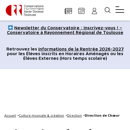
Panneau de gestion des cookies
Aller
Aller
Aller
Aller
Aller
Newsletter du Conservatoire : inscrivez-vous ! –
au
à
à
au
au
Conservatoire à Rayonnement Régional de Toulouse
contenu
la
la
pied
plan
principal
navigation
recherche
de
du
Retrouvez les
Informations de la Rentrée 2026-2027
pour les Élèves inscrits en Horaires Aménagés ou les
page
site
Élèves Externes (Hors temps scolaire)
Accueil
Culture musicale & création
Direction
Direction de Chœur