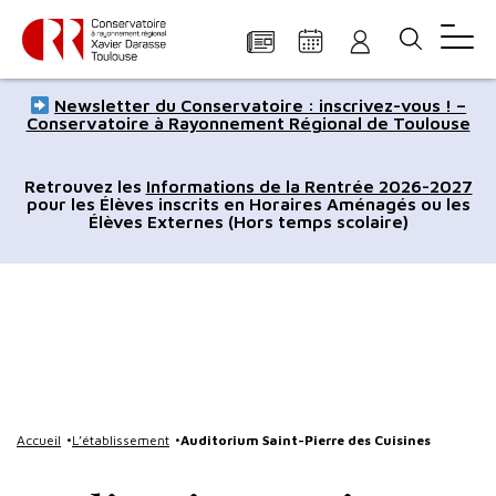
Panneau de gestion des cookies
Aller
Aller
Aller
Aller
Aller
Newsletter du Conservatoire : inscrivez-vous ! –
au
à
à
au
au
Conservatoire à Rayonnement Régional de Toulouse
contenu
la
la
pied
plan
principal
navigation
recherche
de
du
Retrouvez les
Informations de la Rentrée 2026-2027
pour les Élèves inscrits en Horaires Aménagés ou les
page
site
Élèves Externes (Hors temps scolaire)
Accueil
L’établissement
Auditorium Saint-Pierre des Cuisines