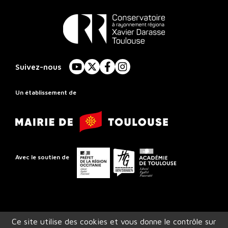
Conservatoire
à
Suivez-nous
YouTube
X
Facebook
Instagram
Rayonnement
Régional
Un établissement de
de
Mairie
Toulouse
de
Toulouse
Préfet
Conseil
Académie
Avec le soutien de
de
départemental
de
la
de
Toulouse
région
la
Occitanie
Haute-
Ce site utilise des cookies et vous donne le contrôle sur
Garonne