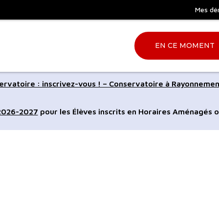
Mes dé
EN CE MOMENT
Aller
rvatoire : inscrivez-vous ! – Conservatoire à Rayonnemen
à
la
 2026-2027
pour les Élèves inscrits en Horaires Aménagés o
ation
recherche