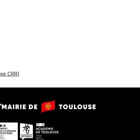
use CRR)
Mairie
e
de
Toulouse
Préfet
Conseil
Académie
de
départemental
de