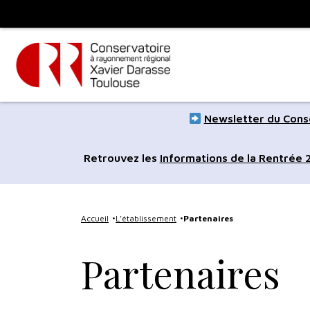
Panneau de gestion des cookies
Toulouse
métropole
Aller
Aller
Newsletter du Conse
au
à
contenu
la
Retrouvez les
Informations de la Rentrée
principal
navig
Accueil
L’établissement
Partenaires
Partenaires