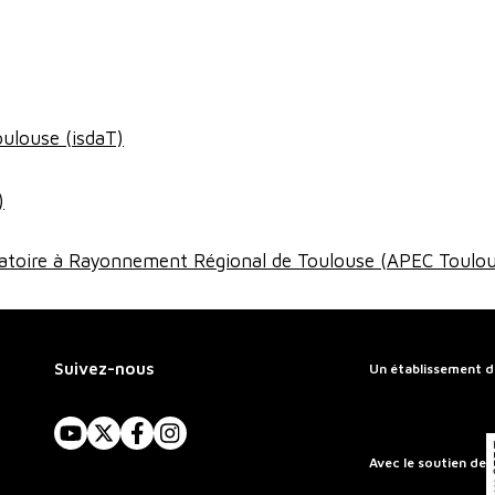
oulouse (isdaT)
)
vatoire à Rayonnement Régional de Toulouse (APEC Toulo
Suivez-nous
Un établissement d
YouTube
X
Facebook
Instagram
Avec le soutien de