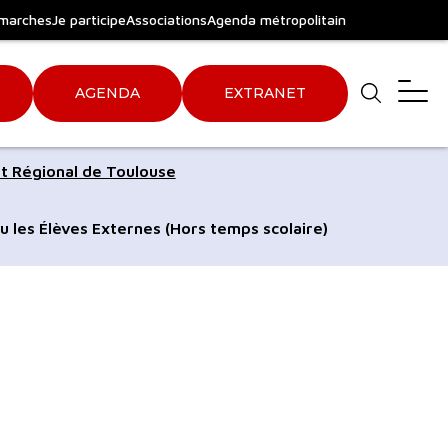
marches
Je participe
Associations
Agenda métropolitain
AGENDA
EXTRANET
Aller
Aller
t Régional de Toulouse
au
au
pied
plan
u les Élèves Externes (Hors temps scolaire)
de
du
page
site