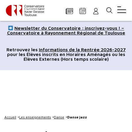
Panneau de gestion des cookies
Aller
Aller
Aller
Aller
Aller
Newsletter du Conservatoire : inscrivez-vous ! –
au
à
à
au
au
Conservatoire à Rayonnement Régional de Toulouse
contenu
la
la
pied
plan
principal
navigation
recherche
de
du
Retrouvez les
Informations de la Rentrée 2026-2027
pour les Élèves inscrits en Horaires Aménagés ou les
page
site
Élèves Externes (Hors temps scolaire)
Accueil
Les enseignements
Danse
Danse jazz