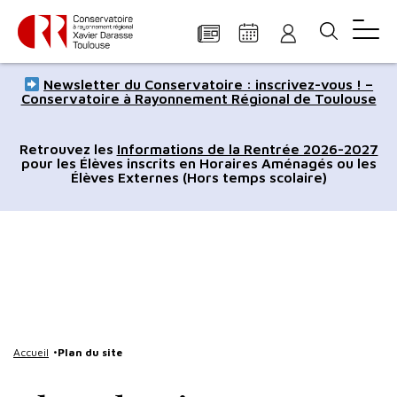
Panneau de gestion des cookies
Aller
Aller
Aller
Aller
Aller
Newsletter du Conservatoire : inscrivez-vous ! –
au
à
à
au
au
Conservatoire à Rayonnement Régional de Toulouse
contenu
la
la
pied
plan
principal
navigation
recherche
de
du
Retrouvez les
Informations de la Rentrée 2026-2027
pour les Élèves inscrits en Horaires Aménagés ou les
page
site
Élèves Externes (Hors temps scolaire)
Accueil
Plan du site