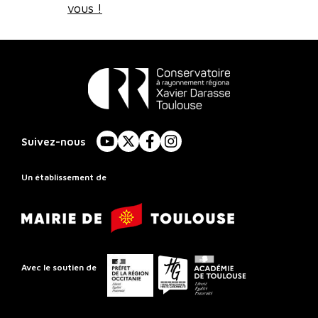
vous !
Conservatoire
à
Suivez-nous
YouTube
X
Facebook
Instagram
Rayonnement
Régional
Un établissement de
de
Mairie
Toulouse
de
Toulouse
Préfet
Conseil
Académie
Avec le soutien de
de
départemental
de
la
de
Toulouse