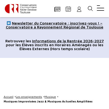
Panneau de gestion des cookies
Aller
Aller
Aller
Aller
Aller
Newsletter du Conservatoire : inscrivez-vous ! –
au
à
à
au
au
Conservatoire à Rayonnement Régional de Toulouse
contenu
la
la
pied
plan
principal
navigation
recherche
de
du
Retrouvez les
Informations de la Rentrée 2026-2027
pour les Élèves inscrits en Horaires Aménagés ou les
page
site
Élèves Externes (Hors temps scolaire)
Accueil
Les enseignements
Musique
Musiques Improvisées Jazz & Musiques Actuelles Amplifiées