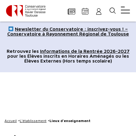
Panneau de gestion des cookies
Aller
Aller
Aller
Aller
Aller
Newsletter du Conservatoire : inscrivez-vous ! –
au
à
à
au
au
Conservatoire à Rayonnement Régional de Toulouse
contenu
la
la
pied
plan
principal
navigation
recherche
de
du
Retrouvez les
Informations de la Rentrée 2026-2027
pour les Élèves inscrits en Horaires Aménagés ou les
page
site
Élèves Externes (Hors temps scolaire)
Accueil
L’établissement
Lieux d’enseignement