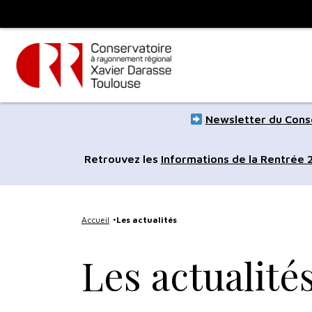
Panneau de gestion des cookies
Toulouse
métropole
Aller
Aller
Newsletter du Conse
au
à
contenu
la
Retrouvez les
Informations de la Rentrée
principal
navig
Accueil
Les actualités
Les actualité