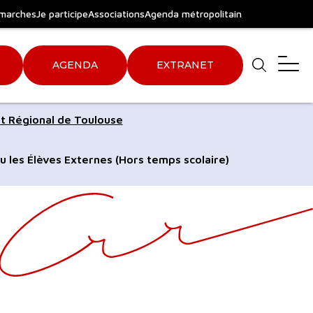
marches
Je participe
Associations
Agenda métropolitain
AGENDA
EXTRANET
Aller
Aller
t Régional de Toulouse
au
au
pied
plan
u les Élèves Externes (Hors temps scolaire)
de
du
page
site