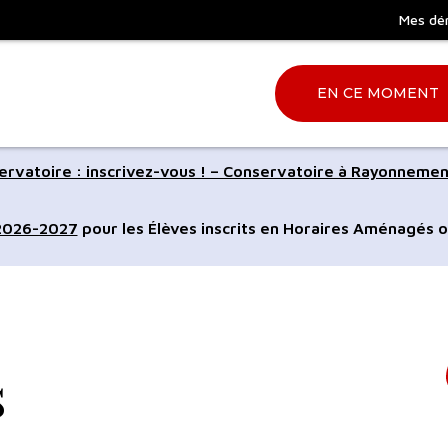
Mes dé
EN CE MOMENT
Aller
rvatoire : inscrivez-vous ! – Conservatoire à Rayonnemen
à
la
 2026-2027
pour les Élèves inscrits en Horaires Aménagés o
ation
recherche
s