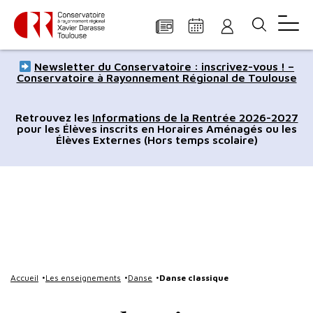
Panneau de gestion des cookies
Aller
Aller
Aller
Aller
Aller
Newsletter du Conservatoire : inscrivez-vous ! –
au
à
à
au
au
Conservatoire à Rayonnement Régional de Toulouse
contenu
la
la
pied
plan
principal
navigation
recherche
de
du
Retrouvez les
Informations de la Rentrée 2026-2027
pour les Élèves inscrits en Horaires Aménagés ou les
page
site
Élèves Externes (Hors temps scolaire)
Accueil
Les enseignements
Danse
Danse classique