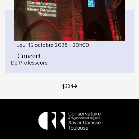
Jeu. 15 octobre 2026 - 20h00
Concert
De Professeurs
p
1
2
3
4
Page
Page
Page
Page
Page
suivante
a
g
i
Conservatoire