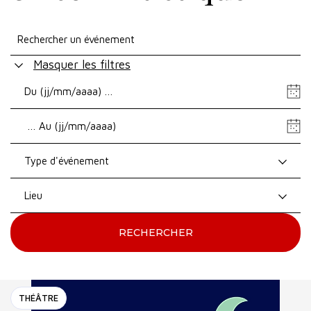
Masquer les filtres
Date
de
Date
début
de
fin
Type d'événement
Lieu
RECHERCHER
THÉÂTRE