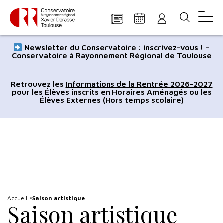
Panneau de gestion des cookies
Aller
Aller
Aller
Aller
Aller
Newsletter du Conservatoire : inscrivez-vous ! –
au
à
à
au
au
Conservatoire à Rayonnement Régional de Toulouse
contenu
la
la
pied
plan
principal
navigation
recherche
de
du
Retrouvez les
Informations de la Rentrée 2026-2027
pour les Élèves inscrits en Horaires Aménagés ou les
page
site
Élèves Externes (Hors temps scolaire)
Accueil
Saison artistique
Saison artistique