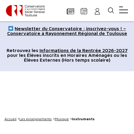
Panneau de gestion des cookies
Aller
Aller
Aller
Aller
Aller
Newsletter du Conservatoire : inscrivez-vous ! –
au
à
à
au
au
Conservatoire à Rayonnement Régional de Toulouse
contenu
la
la
pied
plan
principal
navigation
recherche
de
du
Retrouvez les
Informations de la Rentrée 2026-2027
pour les Élèves inscrits en Horaires Aménagés ou les
page
site
Élèves Externes (Hors temps scolaire)
Accueil
Les enseignements
Musique
Instruments