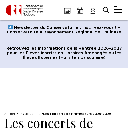
Panneau de gestion des cookies
Aller
Aller
Aller
Aller
Aller
Newsletter du Conservatoire : inscrivez-vous ! –
au
à
à
au
au
Conservatoire à Rayonnement Régional de Toulouse
contenu
la
la
pied
plan
principal
navigation
recherche
de
du
Retrouvez les
Informations de la Rentrée 2026-2027
pour les Élèves inscrits en Horaires Aménagés ou les
page
site
Élèves Externes (Hors temps scolaire)
Accueil
Les actualités
Les concerts de Professeurs 2025-2026
Les concerts de