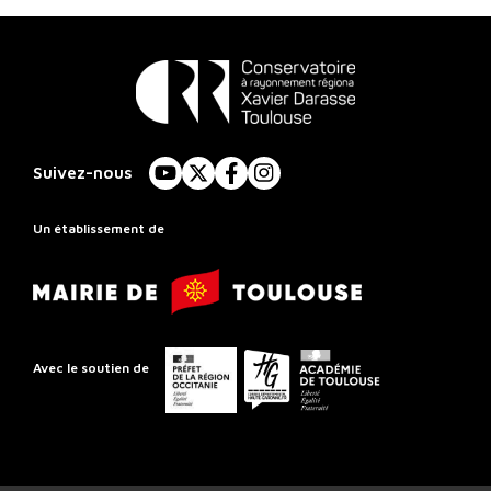
Conservatoire
à
Suivez-nous
YouTube
X
Facebook
Instagram
Rayonnement
Régional
Un établissement de
de
Mairie
Toulouse
de
Toulouse
Préfet
Conseil
Académie
Avec le soutien de
de
départemental
de
la
de
Toulouse
région
la
Occitanie
Haute-