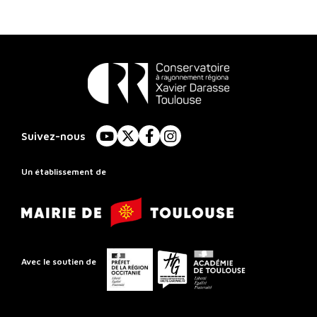
Conservatoire
à
Suivez-nous
YouTube
X
Facebook
Instagram
Rayonnement
Régional
Un établissement de
de
Mairie
Toulouse
de
Toulouse
Préfet
Conseil
Académie
Avec le soutien de
de
départemental
de
la
de
Toulouse
région
la