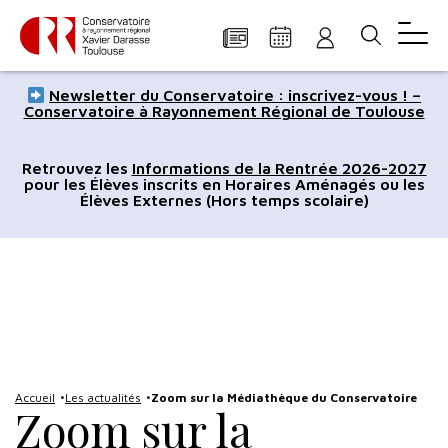
Panneau de gestion des cookies
Aller
Aller
Aller
Aller
Aller
Newsletter du Conservatoire : inscrivez-vous ! –
au
à
à
au
au
Conservatoire à Rayonnement Régional de Toulouse
contenu
la
la
pied
plan
principal
navigation
recherche
de
du
Retrouvez les
Informations de la Rentrée 2026-2027
pour les Élèves inscrits en Horaires Aménagés ou les
page
site
Élèves Externes (Hors temps scolaire)
Accueil
Les actualités
Zoom sur la Médiathèque du Conservatoire
Zoom sur la