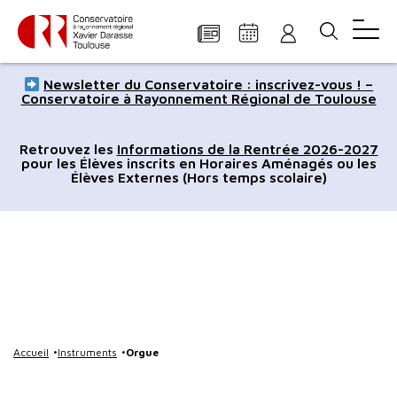
Panneau de gestion des cookies
Aller
Aller
Aller
Aller
Aller
Newsletter du Conservatoire : inscrivez-vous ! –
au
à
à
au
au
Conservatoire à Rayonnement Régional de Toulouse
contenu
la
la
pied
plan
principal
navigation
recherche
de
du
Retrouvez les
Informations de la Rentrée 2026-2027
pour les Élèves inscrits en Horaires Aménagés ou les
page
site
Élèves Externes (Hors temps scolaire)
Accueil
Instruments
Orgue