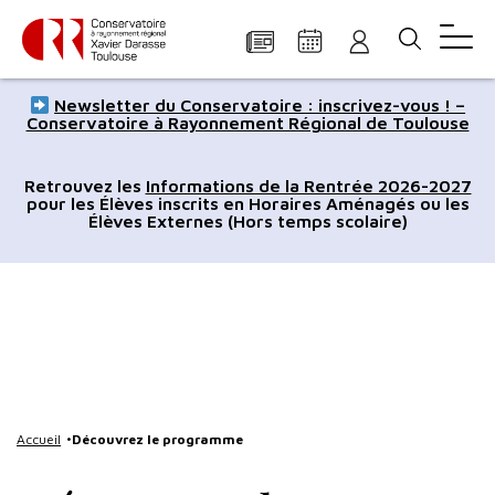
Panneau de gestion des cookies
Aller
Aller
Aller
Aller
Aller
Newsletter du Conservatoire : inscrivez-vous ! –
au
à
à
au
au
Conservatoire à Rayonnement Régional de Toulouse
contenu
la
la
pied
plan
principal
navigation
recherche
de
du
Retrouvez les
Informations de la Rentrée 2026-2027
pour les Élèves inscrits en Horaires Aménagés ou les
page
site
Élèves Externes (Hors temps scolaire)
Accueil
Découvrez le programme