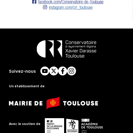
Conservatoire
à
Suivez-nous
YouTube
X
Facebook
Instagram
Rayonnement
Régional
Un établissement de
de
Mairie
Toulouse
de
Toulouse
Préfet
Conseil
Académie
Avec le soutien de
de
départemental
de