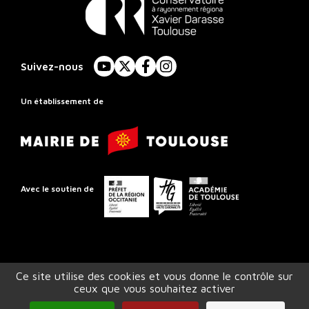
Conservatoire
à
Suivez-nous
YouTube
X
Facebook
Instagram
Rayonnement
Régional
Un établissement de
de
Mairie
Toulouse
de
Toulouse
Préfet
Conseil
Académie
Avec le soutien de
de
départemental
de
la
de
Toulouse
région
la
Occitanie
Haute-
Ce site utilise des cookies et vous donne le contrôle sur
Garonne
ceux que vous souhaitez activer
Accessibilité (partiellement conforme)
Crédits et mentions légales
Plan du site
Gestion des cookies