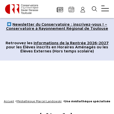
Panneau de gestion des cookies
Aller
Aller
Aller
Aller
Aller
Newsletter du Conservatoire : inscrivez-vous ! –
au
à
à
au
au
Conservatoire à Rayonnement Régional de Toulouse
contenu
la
la
pied
plan
principal
navigation
recherche
de
du
Retrouvez les
Informations de la Rentrée 2026-2027
pour les Élèves inscrits en Horaires Aménagés ou les
page
site
Élèves Externes (Hors temps scolaire)
Accueil
Médiathèque Marcel Landowski
Une médiathèque spécialisée