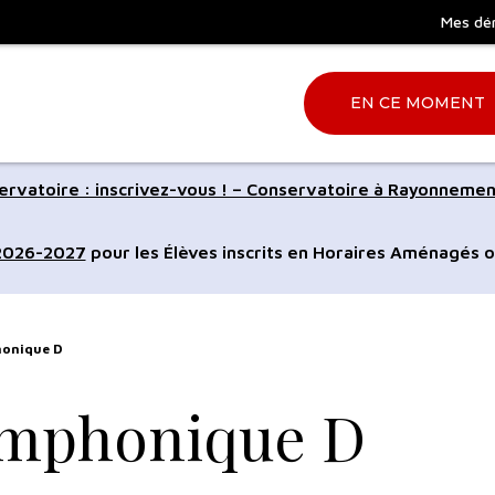
Mes dé
EN CE MOMENT
Aller
rvatoire : inscrivez-vous ! – Conservatoire à Rayonnemen
à
la
 2026-2027
pour les Élèves inscrits en Horaires Aménagés o
ation
recherche
honique D
ymphonique D