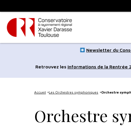
Panneau de gestion des cookies
Toulouse
métropole
Aller
Aller
Newsletter du Conse
au
à
contenu
la
Retrouvez les
Informations de la Rentrée
principal
navig
Accueil
Les Orchestres symphoniques
Orchestre symp
Orchestre s