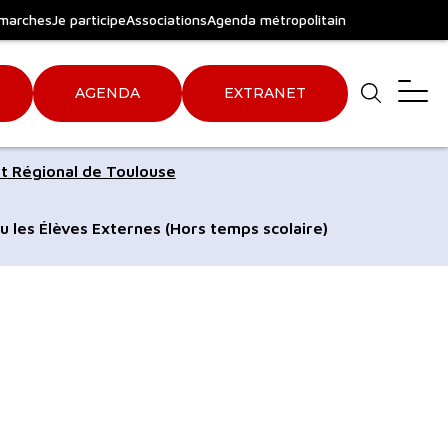
marches
Je participe
Associations
Agenda métropolitain
AGENDA
EXTRANET
Aller
Aller
t Régional de Toulouse
au
au
pied
plan
u les Élèves Externes (Hors temps scolaire)
de
du
page
site