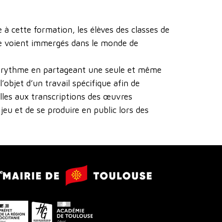
 à cette formation, les élèves des classes de
t se voient immergés dans le monde de
 du rythme en partageant une seule et même
l’objet d’un travail spécifique afin de
elles aux transcriptions des œuvres
eu et de se produire en public lors des
Mairie
e
de
Toulouse
Préfet
Conseil
Académie
de
départemental
de