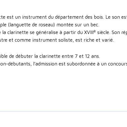
ette est un instrument du département des bois. Le son es
ple (languette de roseau) montée sur un bec.
è
 la clarinette se généralise à partir du XVIII
siècle. Son ré
stre et comme instrument soliste, est riche et varié.
sible de débuter la clarinette entre 7 et 12 ans.
non-débutants, l’admission est subordonnée à un concours