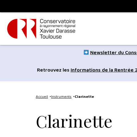
Panneau de gestion des cookies
Toulouse
métropole
Aller
Aller
Newsletter du Conse
au
à
contenu
la
Retrouvez les
Informations de la Rentrée
principal
navig
Accueil
Instruments
Clarinette
Clarinette