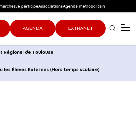
marches
Je participe
Associations
Agenda métropolitain
AGENDA
EXTRANET
Aller
Aller
t Régional de Toulouse
au
au
pied
plan
u les Élèves Externes (Hors temps scolaire)
de
du
page
site