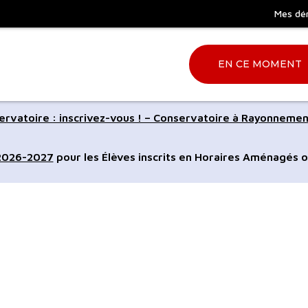
Mes dé
EN CE MOMENT
Aller
rvatoire : inscrivez-vous ! – Conservatoire à Rayonnemen
à
la
 2026-2027
pour les Élèves inscrits en Horaires Aménagés o
ation
recherche