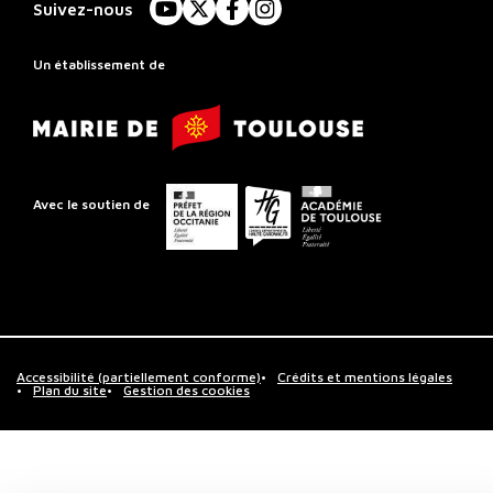
à
Suivez-nous
YouTube
X
Facebook
Instagram
Rayonnement
Régional
Un établissement de
de
Mairie
Toulouse
de
Toulouse
Préfet
Conseil
Académie
Avec le soutien de
de
départemental
de
la
de
Toulouse
région
la
Occitanie
Haute-
Garonne
Accessibilité (partiellement conforme)
Crédits et mentions légales
Plan du site
Gestion des cookies