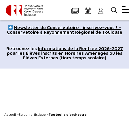
Panneau de gestion des cookies
Aller
Aller
Aller
Aller
Aller
Newsletter du Conservatoire : inscrivez-vous ! –
au
à
à
au
au
Conservatoire à Rayonnement Régional de Toulouse
contenu
la
la
pied
plan
principal
navigation
recherche
de
du
Retrouvez les
Informations de la Rentrée 2026-2027
pour les Élèves inscrits en Horaires Aménagés ou les
page
site
Élèves Externes (Hors temps scolaire)
Accueil
Saison artistique
Fauteuils d’orchestre