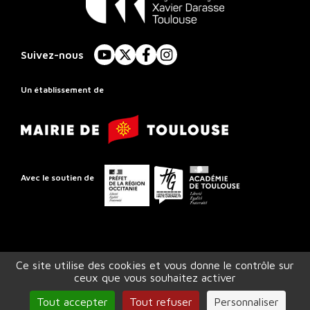
Conservatoire
à
Suivez-nous
YouTube
X
Facebook
Instagram
Rayonnement
Régional
Un établissement de
de
Mairie
Toulouse
de
Toulouse
Préfet
Conseil
Académie
Avec le soutien de
de
départemental
de
la
de
Toulouse
région
la
Occitanie
Haute-
Ce site utilise des cookies et vous donne le contrôle sur
Garonne
ceux que vous souhaitez activer
Accessibilité (partiellement conforme)
Crédits et mentions légales
Plan du site
Gestion des cookies
Tout accepter
Tout refuser
Personnaliser