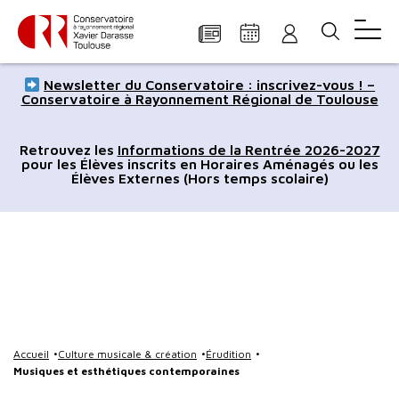
Panneau de gestion des cookies
Aller
Aller
Aller
Aller
Aller
Newsletter du Conservatoire : inscrivez-vous ! –
au
à
à
au
au
Conservatoire à Rayonnement Régional de Toulouse
contenu
la
la
pied
plan
principal
navigation
recherche
de
du
Retrouvez les
Informations de la Rentrée 2026-2027
pour les Élèves inscrits en Horaires Aménagés ou les
page
site
Élèves Externes (Hors temps scolaire)
Accueil
Culture musicale & création
Érudition
Musiques et esthétiques contemporaines