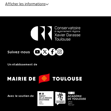
Afficher les informations
Conservatoire
à
Suivez-nous
YouTube
X
Facebook
Instagram
Rayonnement
Régional
Un établissement de
de
Mairie
Toulouse
de
Toulouse
Préfet
Conseil
Académie
Avec le soutien de
de
départemental
de
la
de
Toulouse