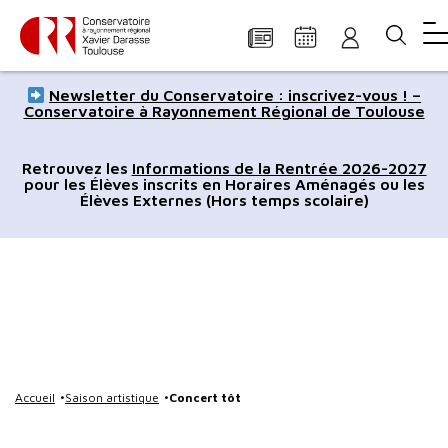
Panneau de gestion des cookies
Aller
Aller
Aller
Aller
Aller
Newsletter du Conservatoire : inscrivez-vous ! –
au
à
à
au
au
Conservatoire à Rayonnement Régional de Toulouse
contenu
la
la
pied
plan
principal
navigation
recherche
de
du
Retrouvez les
Informations de la Rentrée 2026-2027
pour les Élèves inscrits en Horaires Aménagés ou les
page
site
Élèves Externes (Hors temps scolaire)
Accueil
Saison artistique
Concert tôt