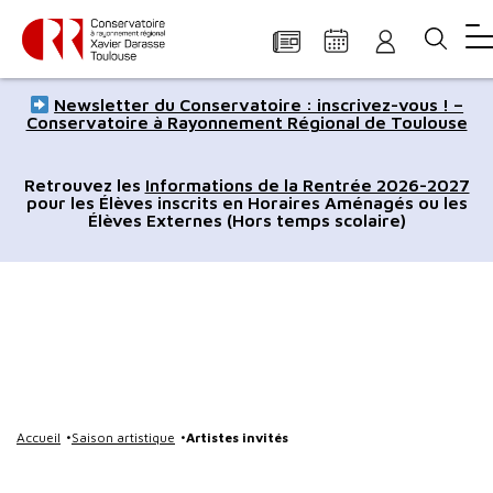
Panneau de gestion des cookies
Aller
Aller
Aller
Aller
Aller
Newsletter du Conservatoire : inscrivez-vous ! –
au
à
à
au
au
Conservatoire à Rayonnement Régional de Toulouse
contenu
la
la
pied
plan
principal
navigation
recherche
de
du
Retrouvez les
Informations de la Rentrée 2026-2027
pour les Élèves inscrits en Horaires Aménagés ou les
page
site
Élèves Externes (Hors temps scolaire)
Accueil
Saison artistique
Artistes invités