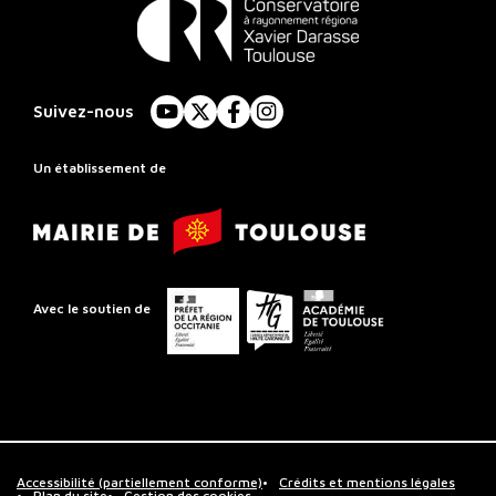
Conservatoire
à
Suivez-nous
YouTube
X
Facebook
Instagram
Rayonnement
Régional
Un établissement de
de
Mairie
Toulouse
de
Toulouse
Préfet
Conseil
Académie
Avec le soutien de
de
départemental
de
la
de
Toulouse
région
la
Occitanie
Haute-
Garonne
Accessibilité (partiellement conforme)
Crédits et mentions légales
Plan du site
Gestion des cookies