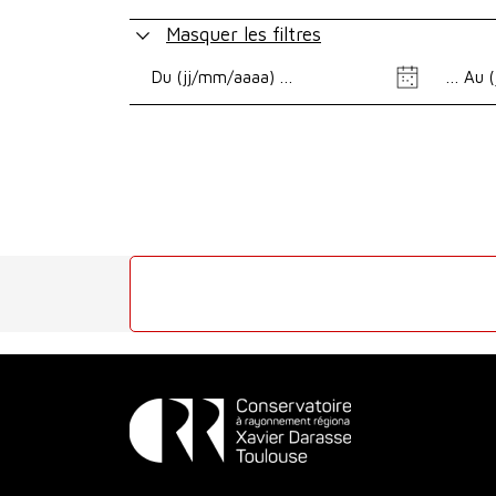
Masquer les filtres
Date
Date
de
de
début
fin
Conservatoire