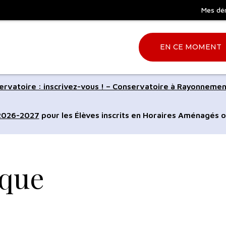
Mes dé
EN CE MOMENT
Aller
rvatoire : inscrivez-vous ! – Conservatoire à Rayonnemen
à
la
 2026-2027
pour les Élèves inscrits en Horaires Aménagés o
ation
recherche
ique