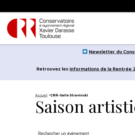
Panneau de gestion des cookies
Toulouse
métropole
Aller
Aller
Newsletter du Conse
au
à
contenu
la
Retrouvez les
Informations de la Rentrée
principal
navig
Accueil
CRR-Salle Stravinski
Saison artist