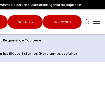
marches
Je participe
Associations
Agenda métropolitain
AGENDA
EXTRANET
Aller
Aller
t Régional de Toulouse
au
au
pied
plan
u les Élèves Externes (Hors temps scolaire)
de
du
page
site