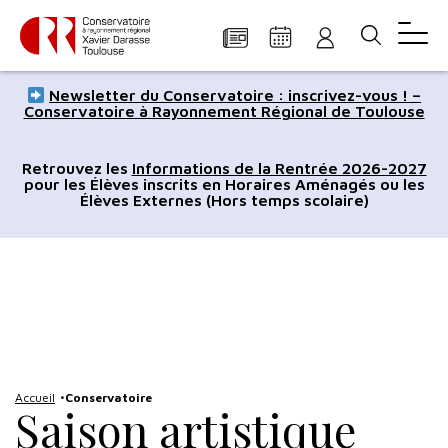
Panneau de gestion des cookies
Aller
Aller
Aller
Aller
Aller
Newsletter du Conservatoire : inscrivez-vous ! –
au
à
à
au
au
Conservatoire à Rayonnement Régional de Toulouse
contenu
la
la
pied
plan
principal
navigation
recherche
de
du
Retrouvez les
Informations de la Rentrée 2026-2027
pour les Élèves inscrits en Horaires Aménagés ou les
page
site
Élèves Externes (Hors temps scolaire)
Accueil
Conservatoire
Saison artistique