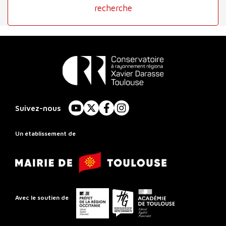
recherche
Conservatoire
à
Suivez-nous
YouTube
X
Facebook
Instagram
Rayonnement
Régional
Un établissement de
de
Mairie
Toulouse
de
Toulouse
Préfet
Conseil
Académie
Avec le soutien de
de
départemental
de
la
de
Toulouse