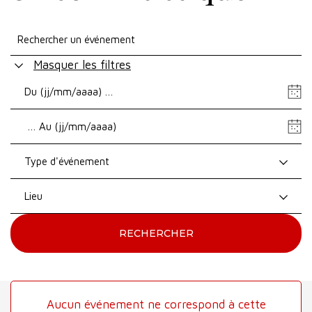
Masquer les filtres
Date
de
Date
début
de
fin
Type d'événement
Lieu
RECHERCHER
Aucun événement ne correspond à cette