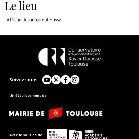
Le lieu
Afficher les informations
Conservatoire
à
Suivez-nous
YouTube
X
Facebook
Instagram
Rayonnement
Régional
Un établissement de
de
Mairie
Toulouse
de
Toulouse
Préfet
Conseil
Académie
Avec le soutien de