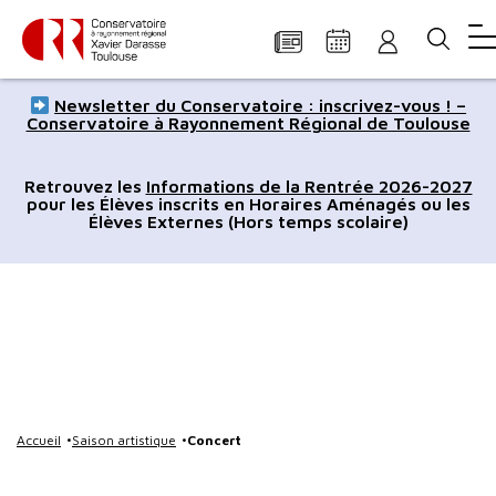
Panneau de gestion des cookies
Aller
Aller
Aller
Aller
Aller
Newsletter du Conservatoire : inscrivez-vous ! –
au
à
à
au
au
Conservatoire à Rayonnement Régional de Toulouse
contenu
la
la
pied
plan
principal
navigation
recherche
de
du
Retrouvez les
Informations de la Rentrée 2026-2027
pour les Élèves inscrits en Horaires Aménagés ou les
page
site
Élèves Externes (Hors temps scolaire)
Accueil
Saison artistique
Concert