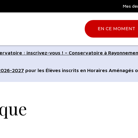
Mes dé
EN CE MOMENT
Aller
rvatoire : inscrivez-vous ! – Conservatoire à Rayonnemen
à
la
 2026-2027
pour les Élèves inscrits en Horaires Aménagés o
ation
recherche
ique