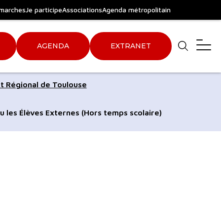
marches
Je participe
Associations
Agenda métropolitain
AGENDA
EXTRANET
Aller
Aller
t Régional de Toulouse
au
au
pied
plan
u les Élèves Externes (Hors temps scolaire)
de
du
page
site