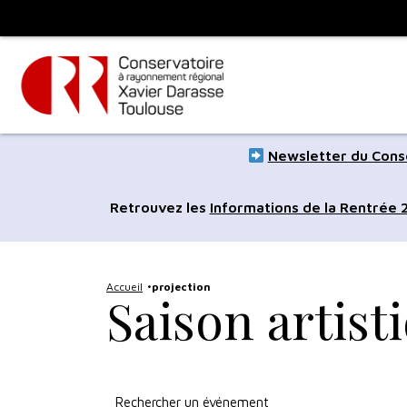
Panneau de gestion des cookies
Toulouse
métropole
Aller
Aller
Newsletter du Conse
au
à
contenu
la
Retrouvez les
Informations de la Rentrée
principal
navig
Accueil
projection
Saison artist