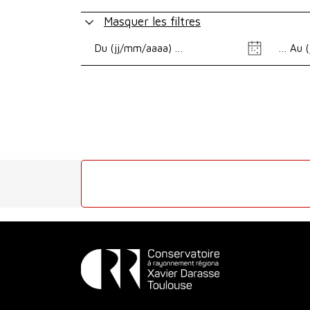
Masquer les filtres
Date
Date
de
de
début
fin
Conservatoire