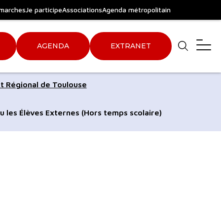
marches
Je participe
Associations
Agenda métropolitain
AGENDA
EXTRANET
Aller
Aller
t Régional de Toulouse
au
au
pied
plan
u les Élèves Externes (Hors temps scolaire)
de
du
page
site