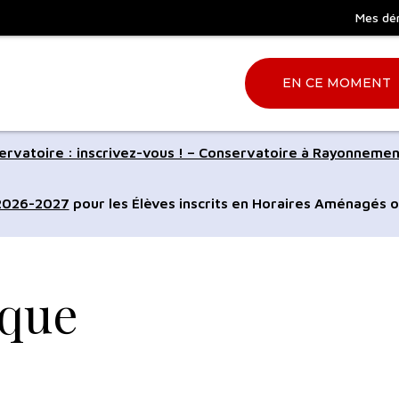
Mes dé
EN CE MOMENT
Aller
rvatoire : inscrivez-vous ! – Conservatoire à Rayonnemen
à
la
 2026-2027
pour les Élèves inscrits en Horaires Aménagés o
ation
recherche
ique