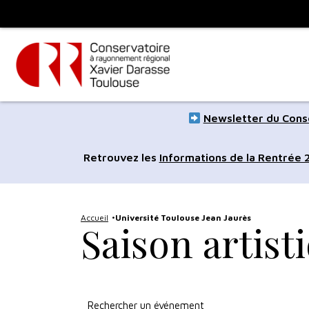
Panneau de gestion des cookies
Toulouse
métropole
Aller
Aller
Newsletter du Conse
au
à
contenu
la
Retrouvez les
Informations de la Rentrée
principal
navig
Accueil
Université Toulouse Jean Jaurès
Saison artist