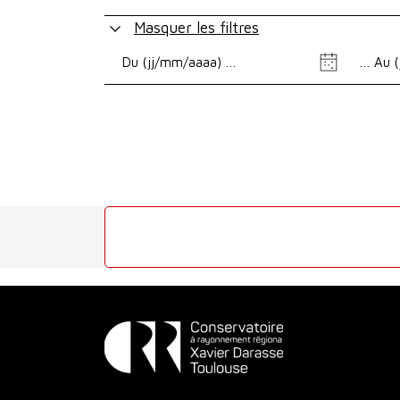
Masquer les filtres
Date
Date
de
de
début
fin
Conservatoire