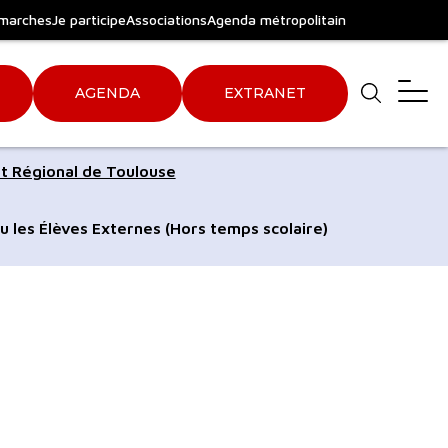
marches
Je participe
Associations
Agenda métropolitain
AGENDA
EXTRANET
Aller
Aller
t Régional de Toulouse
au
au
pied
plan
u les Élèves Externes (Hors temps scolaire)
de
du
page
site