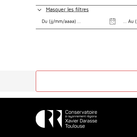
Masquer les filtres
Date
Date
de
de
début
fin
Conservatoire