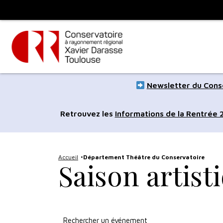
Panneau de gestion des cookies
Toulouse
métropole
Aller
Aller
Newsletter du Conse
au
à
contenu
la
Retrouvez les
Informations de la Rentrée
principal
navig
Accueil
Département Théâtre du Conservatoire
Saison artist