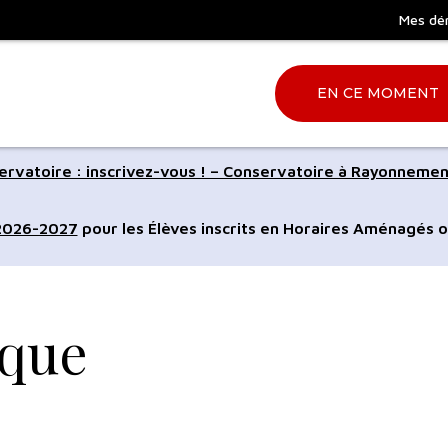
Mes dé
EN CE MOMENT
Aller
rvatoire : inscrivez-vous ! – Conservatoire à Rayonnemen
à
la
 2026-2027
pour les Élèves inscrits en Horaires Aménagés o
ation
recherche
ique