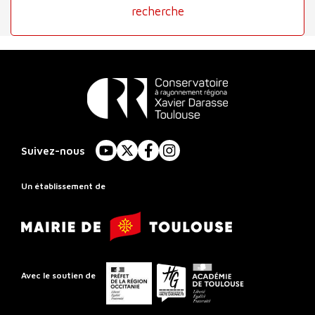
recherche
Conservatoire
à
Suivez-nous
YouTube
X
Facebook
Instagram
Rayonnement
Régional
Un établissement de
de
Mairie
Toulouse
de
Toulouse
Préfet
Conseil
Académie
Avec le soutien de
de
départemental
de
la
de
Toulouse