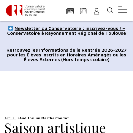
Panneau de gestion des cookies
Aller
Aller
Aller
Aller
Aller
Newsletter du Conservatoire : inscrivez-vous ! –
au
à
à
au
au
Conservatoire à Rayonnement Régional de Toulouse
contenu
la
la
pied
plan
principal
navigation
recherche
de
du
Retrouvez les
Informations de la Rentrée 2026-2027
pour les Élèves inscrits en Horaires Aménagés ou les
page
site
Élèves Externes (Hors temps scolaire)
Accueil
Auditorium Marthe Condat
Saison artistique