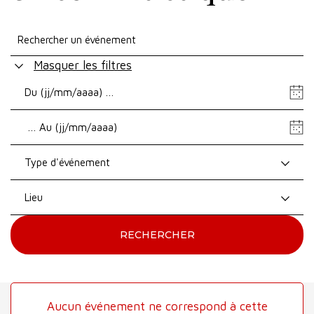
Masquer les filtres
Date
de
Date
début
de
fin
Type d'événement
Lieu
RECHERCHER
Aucun événement ne correspond à cette