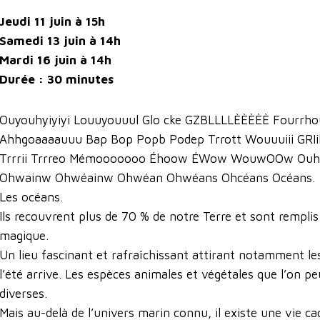
Jeudi 11 juin à 15h
Samedi 13 juin à 14h
Mardi 16 juin à 14h
Durée : 30 minutes
Ouyouhyiyiyi Louuyouuul Glo cke GZBLLLLÈÈÈÈÈ Fourrho
Ahhgoaaaauuu Bap Bop Popb Podep Trrott Wouuuiii GRI
Trrrii Trrreo Mémooooooo Éhoow ÉWow WouwOOw O
Ohwainw Ohwéainw Ohwéan Ohwéans Ohcéans Océans.
Les océans.
Ils recouvrent plus de 70 % de notre Terre et sont rempli
magique.
Un lieu fascinant et rafraîchissant attirant notamment les
l’été arrive. Les espèces animales et végétales que l’on p
diverses.
Mais au-delà de l’univers marin connu, il existe une vie ca