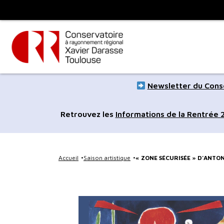
Panneau de gestion des cookies
Toulouse
métropole
Aller
Aller
Newsletter du Conse
au
à
contenu
la
Retrouvez les
Informations de la Rentrée
principal
navig
Accueil
Saison artistique
« ZONE SÉCURISÉE » D’ANTO