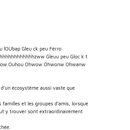
u lOUbap Gleu ck peu Férro
ihhhhhhhhhhhhzww Gleuu peu Gloc k t
uhow Ouhou Ohwow Ohwonw Ohwanw
s d’un écosystème aussi vaste que
 familles et les groupes d’amis, lorsque
eut y trouver sont extraordinairement
chée.