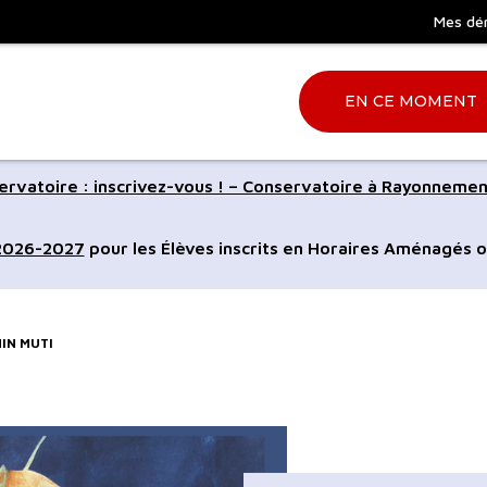
Mes dé
EN CE MOMENT
Aller
rvatoire : inscrivez-vous ! – Conservatoire à Rayonnemen
à
la
 2026-2027
pour les Élèves inscrits en Horaires Aménagés o
ation
recherche
NIN MUTI