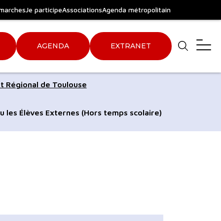
marches
Je participe
Associations
Agenda métropolitain
AGENDA
EXTRANET
Aller
Aller
t Régional de Toulouse
au
au
pied
plan
u les Élèves Externes (Hors temps scolaire)
de
du
page
site