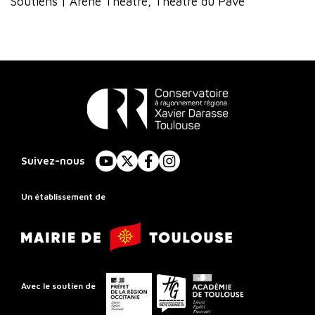
Soutiens | Arène Théâtre, Théâtre du Pavé
Conservatoire
à
Suivez-nous
YouTube
X
Facebook
Instagram
Rayonnement
Régional
Un établissement de
de
Mairie
Toulouse
de
Toulouse
Préfet
Conseil
Académie
Avec le soutien de
de
départemental
de