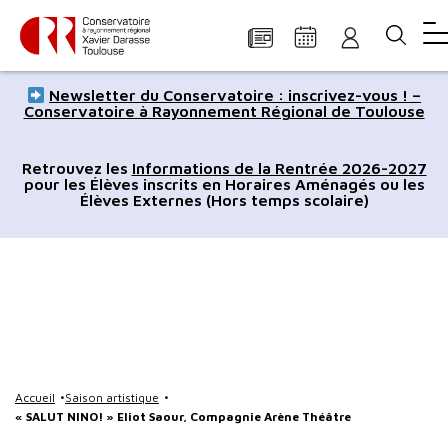
Panneau de gestion des cookies
Aller
Aller
Aller
Aller
Aller
Newsletter du Conservatoire : inscrivez-vous ! –
au
à
à
au
au
Conservatoire à Rayonnement Régional de Toulouse
contenu
la
la
pied
plan
principal
navigation
recherche
de
du
Retrouvez les
Informations de la Rentrée 2026-2027
pour les Élèves inscrits en Horaires Aménagés ou les
page
site
Élèves Externes (Hors temps scolaire)
Accueil
Saison artistique
« SALUT NINO! » Eliot Saour, Compagnie Arène Théâtre