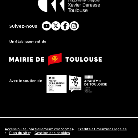
Conservatoire
à
Suivez-nous
YouTube
X
Facebook
Instagram
Rayonnement
Régional
Un établissement de
de
Mairie
Toulouse
de
Toulouse
Préfet
Conseil
Académie
Avec le soutien de
de
départemental
de
la
de
Toulouse
région
la
Occitanie
Haute-
Garonne
Accessibilité (partiellement conforme)
Crédits et mentions légales
Plan du site
Gestion des cookies