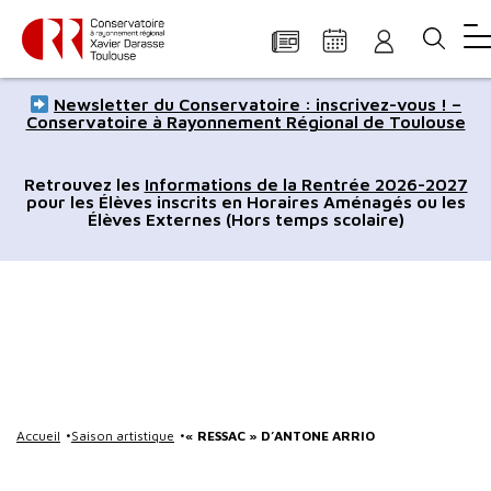
Panneau de gestion des cookies
Aller
Aller
Aller
Aller
Aller
Newsletter du Conservatoire : inscrivez-vous ! –
au
à
à
au
au
Conservatoire à Rayonnement Régional de Toulouse
contenu
la
la
pied
plan
principal
navigation
recherche
de
du
Retrouvez les
Informations de la Rentrée 2026-2027
pour les Élèves inscrits en Horaires Aménagés ou les
page
site
Élèves Externes (Hors temps scolaire)
Accueil
Saison artistique
« RESSAC » D’ANTONE ARRIO