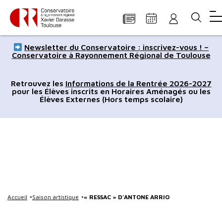
Panneau de gestion des cookies
Aller
Aller
Aller
Aller
Aller
Newsletter du Conservatoire : inscrivez-vous ! –
au
à
à
au
au
Conservatoire à Rayonnement Régional de Toulouse
contenu
la
la
pied
plan
principal
navigation
recherche
de
du
Retrouvez les
Informations de la Rentrée 2026-2027
pour les Élèves inscrits en Horaires Aménagés ou les
page
site
Élèves Externes (Hors temps scolaire)
Accueil
Saison artistique
« RESSAC » D’ANTONE ARRIO