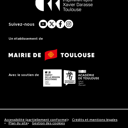
Conservatoire
à
Suivez-nous
YouTube
X
Facebook
Instagram
Rayonnement
Régional
Un établissement de
de
Mairie
Toulouse
de
Toulouse
Préfet
Conseil
Académie
Avec le soutien de
de
départemental
de
la
de
Toulouse
région
la
Occitanie
Haute-
Garonne
Accessibilité (partiellement conforme)
Crédits et mentions légales
Plan du site
Gestion des cookies