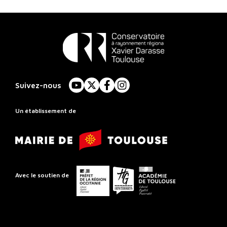
Conservatoire
à
Suivez-nous
YouTube
X
Facebook
Instagram
Rayonnement
Régional
Un établissement de
de
Mairie
Toulouse
de
Toulouse
Préfet
Conseil
Académie
Avec le soutien de
de
départemental
de
la
de
Toulouse
région
la
Occitanie
Haute-