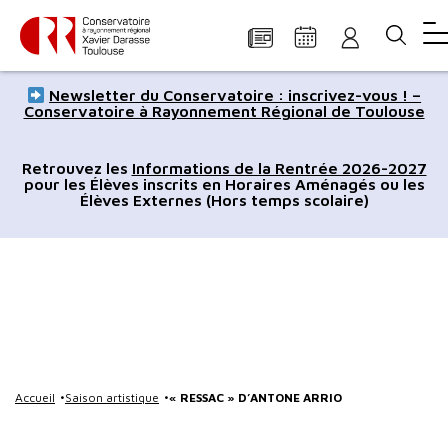
Panneau de gestion des cookies
Aller
Aller
Aller
Aller
Aller
Newsletter du Conservatoire : inscrivez-vous ! –
au
à
à
au
au
Conservatoire à Rayonnement Régional de Toulouse
contenu
la
la
pied
plan
principal
navigation
recherche
de
du
Retrouvez les
Informations de la Rentrée 2026-2027
pour les Élèves inscrits en Horaires Aménagés ou les
page
site
Élèves Externes (Hors temps scolaire)
Accueil
Saison artistique
« RESSAC » D’ANTONE ARRIO