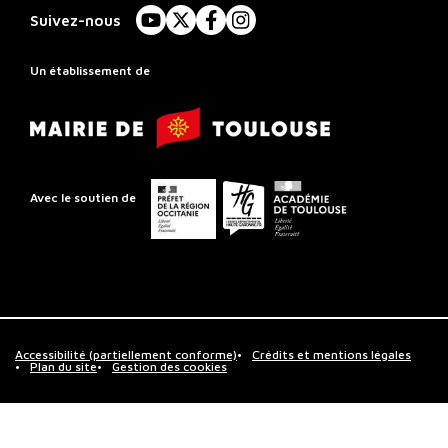
à
Suivez-nous
YouTube
X
Facebook
Instagram
Rayonnement
Régional
Un établissement de
de
Mairie
Toulouse
de
Toulouse
Préfet
Conseil
Académie
Avec le soutien de
de
départemental
de
la
de
Toulouse
région
la
Occitanie
Haute-
Garonne
Accessibilité (partiellement conforme)
Crédits et mentions légales
Plan du site
Gestion des cookies