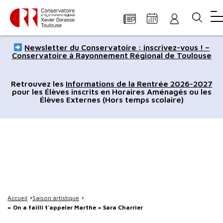
Panneau de gestion des cookies
Aller
Aller
Aller
Aller
Aller
Newsletter du Conservatoire : inscrivez-vous ! –
au
à
à
au
au
Conservatoire à Rayonnement Régional de Toulouse
contenu
la
la
pied
plan
principal
navigation
recherche
de
du
Retrouvez les
Informations de la Rentrée 2026-2027
pour les Élèves inscrits en Horaires Aménagés ou les
page
site
Élèves Externes (Hors temps scolaire)
Accueil
Saison artistique
« On a failli t’appeler Marthe » Sara Charrier