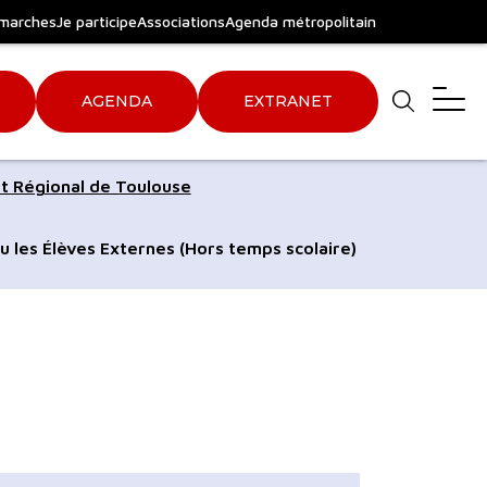
marches
Je participe
Associations
Agenda métropolitain
AGENDA
EXTRANET
Aller
Aller
t Régional de Toulouse
au
au
pied
plan
u les Élèves Externes (Hors temps scolaire)
de
du
page
site