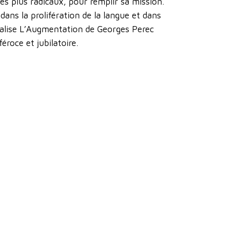
es plus radicaux, pour remplir sa mission.
 dans la prolifération de la langue et dans
tualise L’Augmentation de Georges Perec
éroce et jubilatoire.