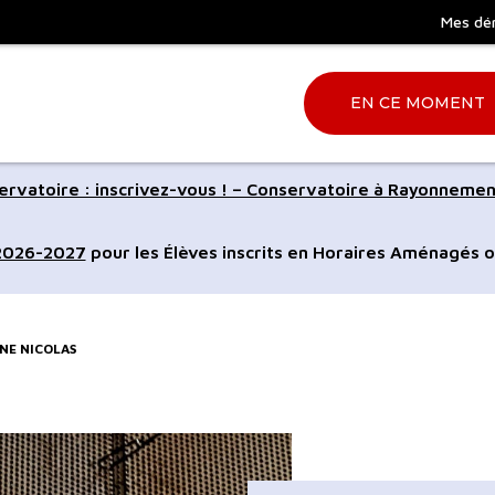
Mes dé
EN CE MOMENT
Aller
rvatoire : inscrivez-vous ! – Conservatoire à Rayonnemen
à
la
 2026-2027
pour les Élèves inscrits en Horaires Aménagés o
ation
recherche
NE NICOLAS