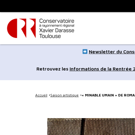
Panneau de gestion des cookies
Toulouse
métropole
Aller
Aller
Newsletter du Conse
au
à
contenu
la
Retrouvez les
Informations de la Rentrée
principal
navig
Accueil
Saison artistique
« MINABLE UMAIN » DE ROMA