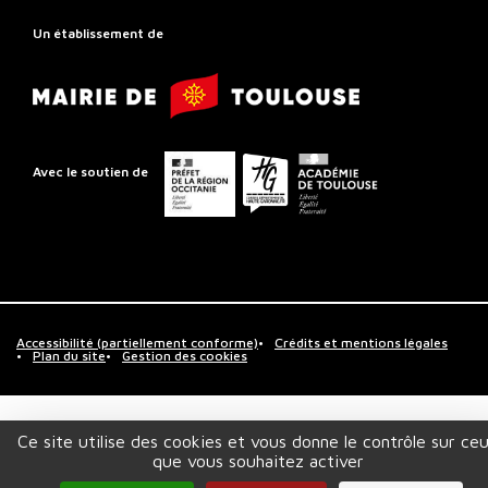
Rayonnement
Régional
Un établissement de
de
Mairie
Toulouse
de
Toulouse
Préfet
Conseil
Académie
Avec le soutien de
de
départemental
de
la
de
Toulouse
région
la
Occitanie
Haute-
Garonne
Accessibilité (partiellement conforme)
Crédits et mentions légales
Plan du site
Gestion des cookies
Ce site utilise des cookies et vous donne le contrôle sur ce
que vous souhaitez activer