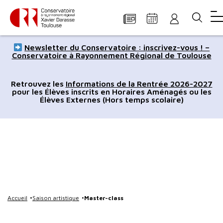
Panneau de gestion des cookies
Aller
Aller
Aller
Aller
Aller
Newsletter du Conservatoire : inscrivez-vous ! –
au
à
à
au
au
Conservatoire à Rayonnement Régional de Toulouse
contenu
la
la
pied
plan
principal
navigation
recherche
de
du
Retrouvez les
Informations de la Rentrée 2026-2027
pour les Élèves inscrits en Horaires Aménagés ou les
page
site
Élèves Externes (Hors temps scolaire)
Accueil
Saison artistique
Master-class