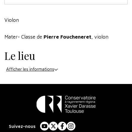
Violon
Mater- Classe de
Pierre Foucheneret
, violon
Le lieu
Afficher les informations
Conservatoire
à
Suivez-nous
YouTube
X
Facebook
Instagram