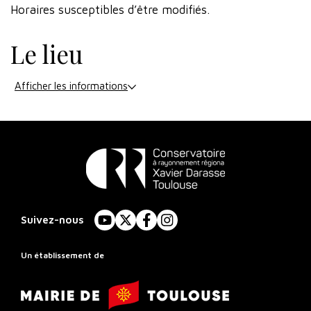
Horaires susceptibles d’être modifiés.
Le lieu
Afficher les informations
Conservatoire
à
Suivez-nous
YouTube
X
Facebook
Instagram
Rayonnement
Régional
Un établissement de
de
Mairie
Toulouse
de