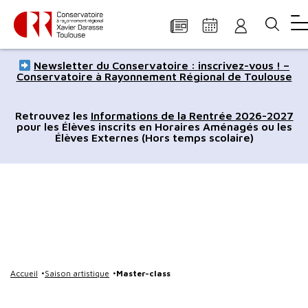
Panneau de gestion des cookies
Aller
Aller
Aller
Aller
Aller
Newsletter du Conservatoire : inscrivez-vous ! –
au
à
à
au
au
Conservatoire à Rayonnement Régional de Toulouse
contenu
la
la
pied
plan
principal
navigation
recherche
de
du
Retrouvez les
Informations de la Rentrée 2026-2027
pour les Élèves inscrits en Horaires Aménagés ou les
page
site
Élèves Externes (Hors temps scolaire)
Accueil
Saison artistique
Master-class