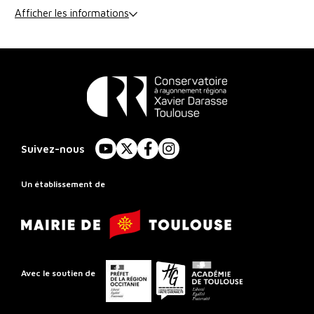
Afficher les informations
Conservatoire
à
Suivez-nous
YouTube
X
Facebook
Instagram
Rayonnement
Régional
Un établissement de
de
Mairie
Toulouse
de
Toulouse
Préfet
Conseil
Académie
Avec le soutien de
de
départemental
de
la
de
Toulouse