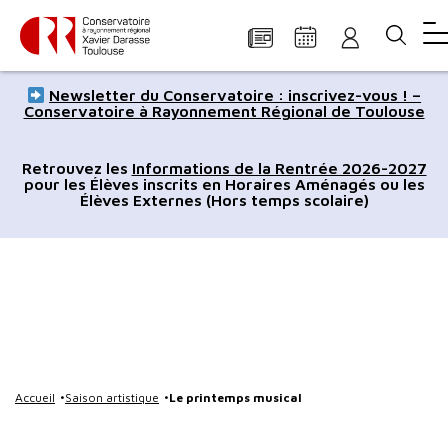
Panneau de gestion des cookies
Aller
Aller
Aller
Aller
Aller
Newsletter du Conservatoire : inscrivez-vous ! –
au
à
à
au
au
Conservatoire à Rayonnement Régional de Toulouse
contenu
la
la
pied
plan
principal
navigation
recherche
de
du
Retrouvez les
Informations de la Rentrée 2026-2027
pour les Élèves inscrits en Horaires Aménagés ou les
page
site
Élèves Externes (Hors temps scolaire)
Accueil
Saison artistique
Le printemps musical