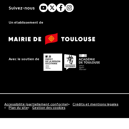
à
Suivez-nous
YouTube
X
Facebook
Instagram
Rayonnement
Régional
Un établissement de
de
Mairie
Toulouse
de
Toulouse
Préfet
Conseil
Académie
Avec le soutien de
de
départemental
de
la
de
Toulouse
région
la
Occitanie
Haute-
Garonne
Accessibilité (partiellement conforme)
Crédits et mentions légales
Plan du site
Gestion des cookies