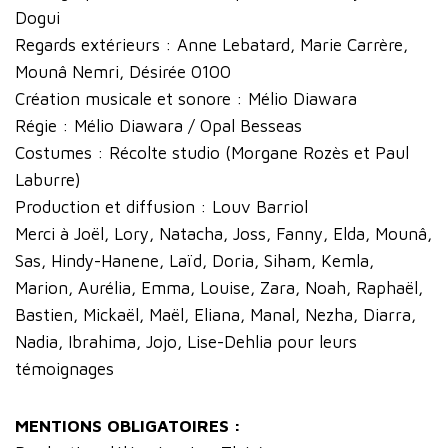
Dogui
Regards extérieurs : Anne Lebatard, Marie Carrère,
Mounâ Nemri, Désirée 0100
Création musicale et sonore : Mélio Diawara
Régie : Mélio Diawara / Opal Besseas
Costumes : Récolte studio (Morgane Rozès et Paul
Laburre)
Production et diffusion : Louv Barriol
Merci à Joël, Lory, Natacha, Joss, Fanny, Elda, Mounâ,
Sas, Hindy-Hanene, Laïd, Doria, Siham, Kemla,
Marion, Aurélia, Emma, Louise, Zara, Noah, Raphaël,
Bastien, Mickaël, Maël, Eliana, Manal, Nezha, Diarra,
Nadia, Ibrahima, Jojo, Lise-Dehlia pour leurs
témoignages
MENTIONS OBLIGATOIRES :