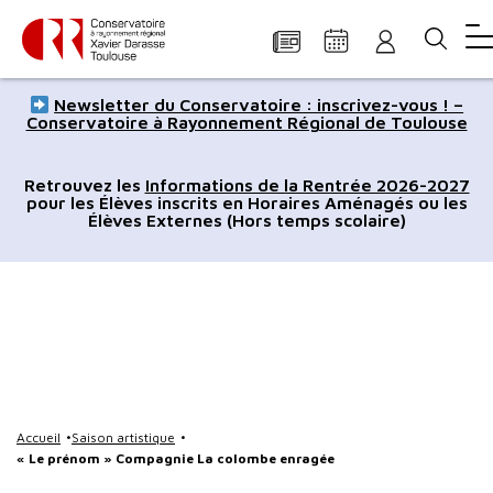
Panneau de gestion des cookies
Aller
Aller
Aller
Aller
Aller
Newsletter du Conservatoire : inscrivez-vous ! –
au
à
à
au
au
Conservatoire à Rayonnement Régional de Toulouse
contenu
la
la
pied
plan
principal
navigation
recherche
de
du
Retrouvez les
Informations de la Rentrée 2026-2027
pour les Élèves inscrits en Horaires Aménagés ou les
page
site
Élèves Externes (Hors temps scolaire)
Accueil
Saison artistique
« Le prénom » Compagnie La colombe enragée