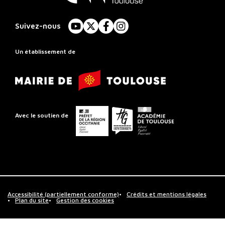
Conservatoire
à
Suivez-nous
YouTube
X
Facebook
Instagram
Rayonnement
Régional
Un établissement de
de
Mairie
Toulouse
de
Toulouse
Préfet
Conseil
Académie
Avec le soutien de
de
départemental
de
la
de
Toulouse
région
la
Occitanie
Haute-
Garonne
Accessibilité (partiellement conforme)
Crédits et mentions légales
Plan du site
Gestion des cookies