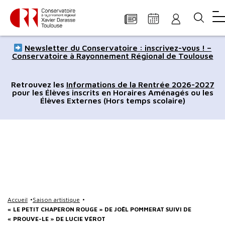
Panneau de gestion des cookies
Aller
Aller
Aller
Aller
Aller
Newsletter du Conservatoire : inscrivez-vous ! –
au
à
à
au
au
Conservatoire à Rayonnement Régional de Toulouse
contenu
la
la
pied
plan
principal
navigation
recherche
de
du
Retrouvez les
Informations de la Rentrée 2026-2027
pour les Élèves inscrits en Horaires Aménagés ou les
page
site
Élèves Externes (Hors temps scolaire)
Accueil
Saison artistique
« LE PETIT CHAPERON ROUGE » DE JOËL POMMERAT SUIVI DE
« PROUVE-LE » DE LUCIE VÉROT