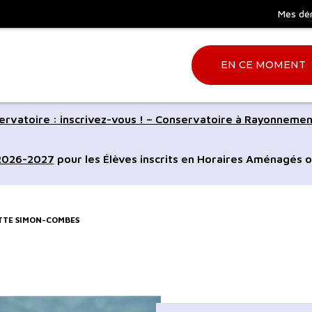
Mes dé
EN CE MOMENT
Aller
rvatoire : inscrivez-vous ! – Conservatoire à Rayonnemen
à
la
 2026-2027
pour les Élèves inscrits en Horaires Aménagés o
ation
recherche
ETTE SIMON-COMBES