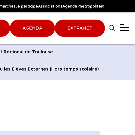
marches
Je participe
Associations
Agenda métropolitain
AGENDA
EXTRANET
Aller
Aller
t Régional de Toulouse
au
au
pied
plan
u les Élèves Externes (Hors temps scolaire)
de
du
page
site