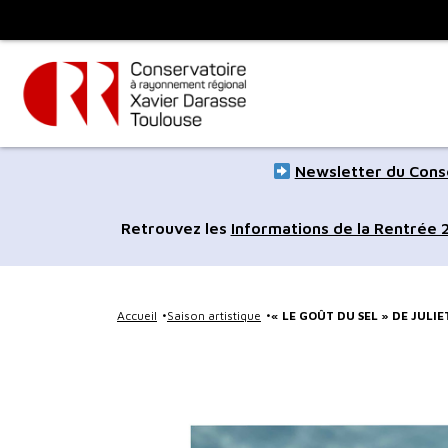
Panneau de gestion des cookies
Toulouse
métropole
Aller
Aller
Newsletter du Conse
au
à
contenu
la
Retrouvez les
Informations de la Rentrée
principal
navig
Accueil
Saison artistique
« LE GOÛT DU SEL » DE JULI