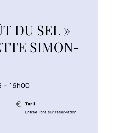
ÛT DU SEL »
ETTE SIMON-
S
6 - 16h00
Tarif
Entrée libre sur réservation