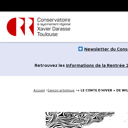
Panneau de gestion des cookies
Toulouse
métropole
Aller
Aller
Newsletter du Conse
au
à
contenu
la
Retrouvez les
Informations de la Rentrée
principal
navig
Accueil
Saison artistique
« LE CONTE D’HIVER » DE W