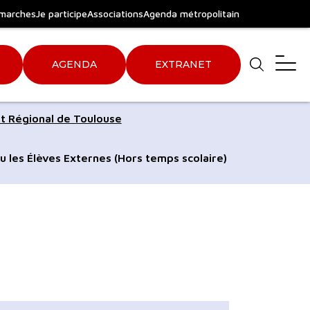
marches
Je participe
Associations
Agenda métropolitain
AGENDA
EXTRANET
Aller
Aller
t Régional de Toulouse
au
au
pied
plan
u les Élèves Externes (Hors temps scolaire)
de
du
page
site