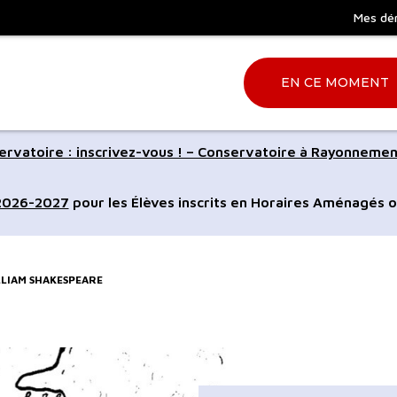
Mes dé
EN CE MOMENT
Aller
rvatoire : inscrivez-vous ! – Conservatoire à Rayonnemen
à
la
 2026-2027
pour les Élèves inscrits en Horaires Aménagés o
ation
recherche
ILLIAM SHAKESPEARE