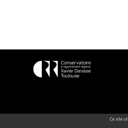
Conservatoire
à
Rayonnement
Régional
de
Ce site u
Toulouse