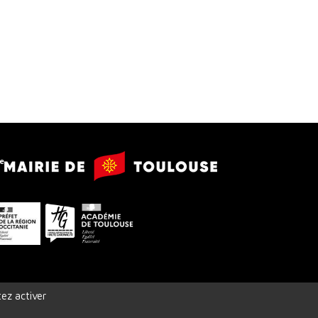
Mairie
e
de
Toulouse
Préfet
Conseil
Académie
de
départemental
de
la
de
Toulouse
région
la
Occitanie
Haute-
ez activer
Garonne