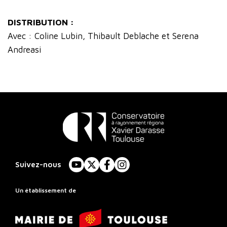
DISTRIBUTION :
Avec : Coline Lubin, Thibault Deblache et Serena
Andreasi
Conservatoire
à
Suivez-nous
YouTube
X
Facebook
Instagram
Rayonnement
Régional
Un établissement de
de
Mairie
Toulouse