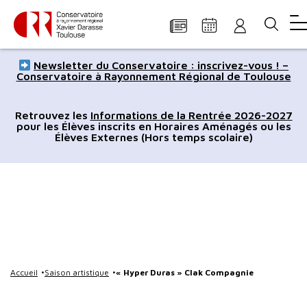
Panneau de gestion des cookies
Aller
Aller
Aller
Aller
Aller
Newsletter du Conservatoire : inscrivez-vous ! –
au
à
à
au
au
Conservatoire à Rayonnement Régional de Toulouse
contenu
la
la
pied
plan
principal
navigation
recherche
de
du
Retrouvez les
Informations de la Rentrée 2026-2027
pour les Élèves inscrits en Horaires Aménagés ou les
page
site
Élèves Externes (Hors temps scolaire)
Accueil
Saison artistique
« Hyper Duras » Clak Compagnie