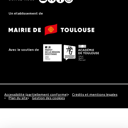
YouTube
X
Facebook
Instagram
Rayonnement
Régional
Un établissement de
de
Mairie
Toulouse
de
Toulouse
Préfet
Conseil
Académie
Avec le soutien de
de
départemental
de
la
de
Toulouse
région
la
Occitanie
Haute-
Garonne
Accessibilité (partiellement conforme)
Crédits et mentions légales
Plan du site
Gestion des cookies