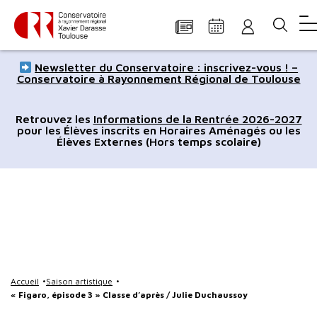
Panneau de gestion des cookies
Aller
Aller
Aller
Aller
Aller
Newsletter du Conservatoire : inscrivez-vous ! –
au
à
à
au
au
Conservatoire à Rayonnement Régional de Toulouse
contenu
la
la
pied
plan
principal
navigation
recherche
de
du
Retrouvez les
Informations de la Rentrée 2026-2027
pour les Élèves inscrits en Horaires Aménagés ou les
page
site
Élèves Externes (Hors temps scolaire)
Accueil
Saison artistique
« Figaro, épisode 3 » Classe d’après / Julie Duchaussoy