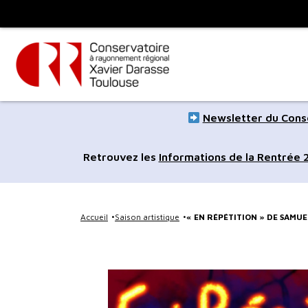
Panneau de gestion des cookies
Toulouse
métropole
Aller
Aller
Newsletter du Conse
au
à
contenu
la
Retrouvez les
Informations de la Rentrée
principal
navig
Accueil
Saison artistique
« EN RÉPÉTITION » DE SAMU