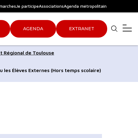
marches
Je participe
Associations
Agenda métropolitain
AGENDA
EXTRANET
Aller
Aller
t Régional de Toulouse
au
au
pied
plan
u les Élèves Externes (Hors temps scolaire)
de
du
page
site