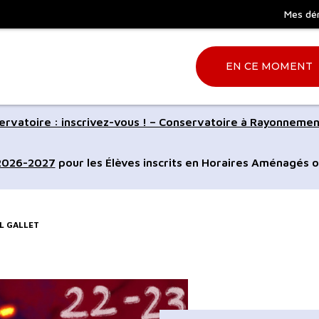
Mes dé
EN CE MOMENT
Aller
rvatoire : inscrivez-vous ! – Conservatoire à Rayonnemen
à
la
 2026-2027
pour les Élèves inscrits en Horaires Aménagés o
ation
recherche
EL GALLET