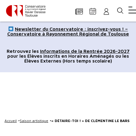
Panneau de gestion des cookies
Aller
Aller
Aller
Aller
Aller
Newsletter du Conservatoire : inscrivez-vous ! –
au
à
à
au
au
Conservatoire à Rayonnement Régional de Toulouse
contenu
la
la
pied
plan
principal
navigation
recherche
de
du
Retrouvez les
Informations de la Rentrée 2026-2027
pour les Élèves inscrits en Horaires Aménagés ou les
page
site
Élèves Externes (Hors temps scolaire)
Accueil
Saison artistique
« DÉTAIRE-TOI ! » DE CLÉMENTINE LE BARS