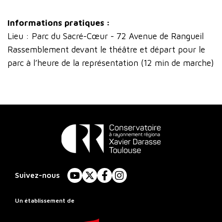
Informations pratiques :
Lieu : Parc du Sacré-Cœur - 72 Avenue de Rangueil
Rassemblement devant le théâtre et départ pour le
parc à l’heure de la représentation (12 min de marche)
Conservatoire
à
Suivez-nous
YouTube
X
Facebook
Instagram
Rayonnement
Régional
Un établissement de
de