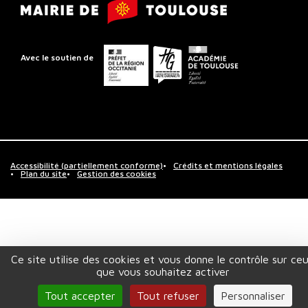
Mairie
Toulouse
de
Toulouse
Préfet
Conseil
Académie
Avec le soutien de
de
départemental
de
la
de
Toulouse
région
la
Occitanie
Haute-
Garonne
Accessibilité (partiellement conforme)
Crédits et mentions légales
Plan du site
Gestion des cookies
Ce site utilise des cookies et vous donne le contrôle sur ce
que vous souhaitez activer
Tout accepter
Tout refuser
Personnaliser