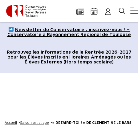
Panneau de gestion des cookies
Aller
Aller
Aller
Aller
Aller
Newsletter du Conservatoire : inscrivez-vous ! –
au
à
à
au
au
Conservatoire à Rayonnement Régional de Toulouse
contenu
la
la
pied
plan
principal
navigation
recherche
de
du
Retrouvez les
Informations de la Rentrée 2026-2027
pour les Élèves inscrits en Horaires Aménagés ou les
page
site
Élèves Externes (Hors temps scolaire)
Accueil
Saison artistique
« DÉTAIRE-TOI ! » DE CLÉMENTINE LE BARS