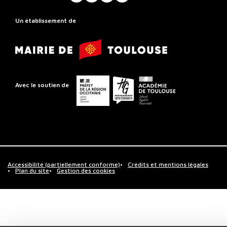
YouTube
X
Facebook
Instagram
Rayonnement
Régional
Un établissement de
de
Mairie
Toulouse
de
Toulouse
Préfet
Conseil
Académie
Avec le soutien de
de
départemental
de
la
de
Toulouse
région
la
Occitanie
Haute-
Garonne
Accessibilité (partiellement conforme)
Crédits et mentions légales
Plan du site
Gestion des cookies