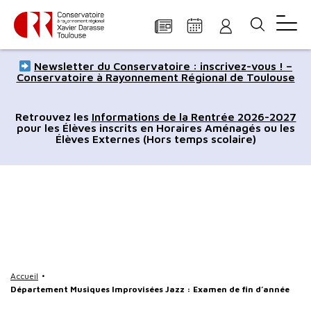
Panneau de gestion des cookies
Aller
Aller
Aller
Aller
Aller
Newsletter du Conservatoire : inscrivez-vous ! –
au
à
à
au
au
Conservatoire à Rayonnement Régional de Toulouse
contenu
la
la
pied
plan
principal
navigation
recherche
de
du
Retrouvez les
Informations de la Rentrée 2026-2027
pour les Élèves inscrits en Horaires Aménagés ou les
page
site
Élèves Externes (Hors temps scolaire)
Accueil
Département Musiques Improvisées Jazz : Examen de fin d’année