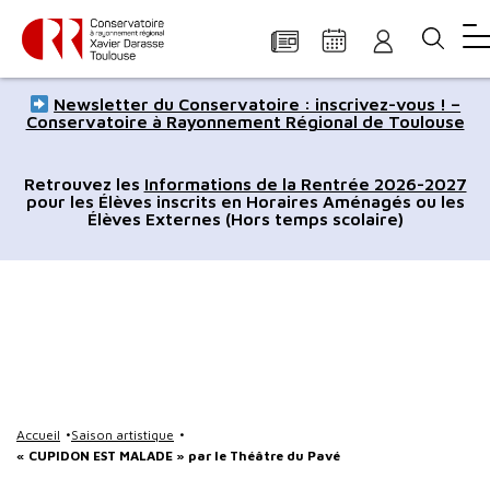
Panneau de gestion des cookies
Aller
Aller
Aller
Aller
Aller
Newsletter du Conservatoire : inscrivez-vous ! –
au
à
à
au
au
Conservatoire à Rayonnement Régional de Toulouse
contenu
la
la
pied
plan
principal
navigation
recherche
de
du
Retrouvez les
Informations de la Rentrée 2026-2027
pour les Élèves inscrits en Horaires Aménagés ou les
page
site
Élèves Externes (Hors temps scolaire)
Accueil
Saison artistique
« CUPIDON EST MALADE » par le Théâtre du Pavé