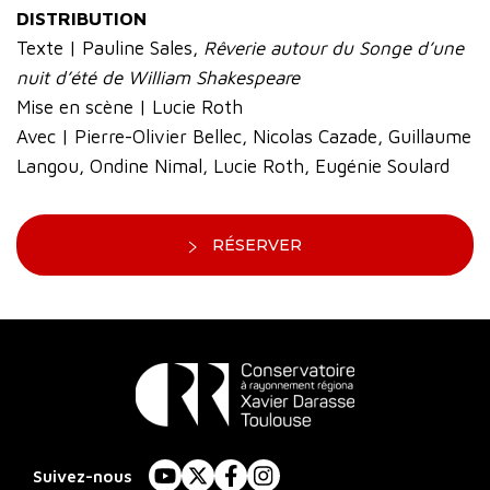
DISTRIBUTION
Texte | Pauline Sales,
Rêverie autour du Songe d’une
nuit d’été de William Shakespeare
Mise en scène | Lucie Roth
Avec | Pierre-Olivier Bellec, Nicolas Cazade, Guillaume
Langou, Ondine Nimal, Lucie Roth, Eugénie Soulard
RÉSERVER
Conservatoire
à
Suivez-nous
YouTube
X
Facebook
Instagram