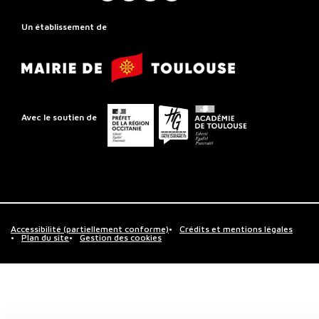
Rayonnement
Régional
Un établissement de
de
Mairie
Toulouse
de
Toulouse
Préfet
Conseil
Académie
Avec le soutien de
de
départemental
de
la
de
Toulouse
région
la
Occitanie
Haute-
Garonne
Accessibilité (partiellement conforme)
Crédits et mentions légales
Plan du site
Gestion des cookies